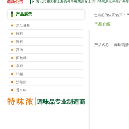
古巴共和国驻上海总领事梅来迪女士访问特味浓江苏生产基
产品展示
您当前的位置:
首页
>
产品介绍
新品推荐
腌料
酱料
产品名称： 调味鸡清
高汤
面包糠
裹粉
鸡精
沙拉酱
香辛料