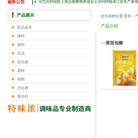
古巴共和国驻上海总领事梅来迪女士访问特味浓江苏生产基
产品展示
您当前的位置:
首页
>
产品介绍
新品推荐
腌料
>>
黄面包糠
酱料
高汤
面包糠
裹粉
鸡精
沙拉酱
香辛料