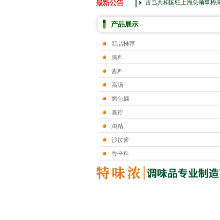
古巴共和国驻上海总领事梅
产品展示
新品推荐
腌料
酱料
高汤
面包糠
裹粉
鸡精
沙拉酱
香辛料