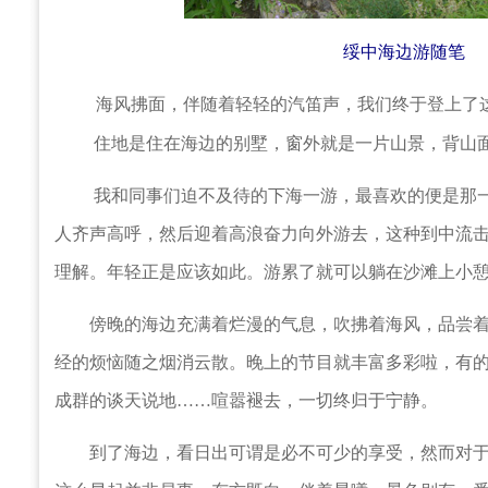
绥中海边游随笔
海风拂面，伴随着轻轻的汽笛声，我们终于登上了这次
住地是住在海边的别墅，窗外就是一片山景，背山面
我和同事们迫不及待的下海一游，最喜欢的便是那一
人齐声高呼，然后迎着高浪奋力向外游去，这种到中流
理解。年轻正是应该如此。游累了就可以躺在沙滩上小
傍晚的海边充满着烂漫的气息，吹拂着海风，品尝着
经的烦恼随之烟消云散。晚上的节目就丰富多彩啦，有
成群的谈天说地……喧嚣褪去，一切终归于宁静。
到了海边，看日出可谓是必不可少的享受，然而对于