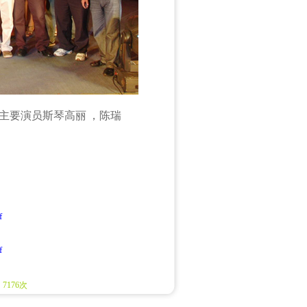
主要演员斯琴高丽
，陈瑞
f
f
：7176次